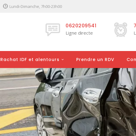
Lundi-Dimanche, 7h00-23h00
0620209541
Ligne directe
L
Rachat IDF et alentours
Prendre un RDV
Con