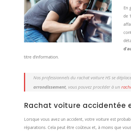
En 
de 
aff
con
dét
d’a
titre d’information.
Nos professionnels du rachat voiture HS se déplace
arrondissement
, vous pouvez procéder à un
rach
Rachat voiture accidentée 
Lorsque vous avez un accident, votre voiture est probablem
réparations. Cela peut être coûteux et, à moins que vou