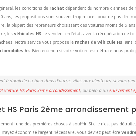
général, les conditions de
rachat
dépendent du nombre d’années de mis
10 ans, les propositions sont souvent trop minces pour ne pas dire 
aire, la plupart des repreneurs choisissent des voitures moins de 5 a
tre, les
véhicules HS
se vendent en l’état, avec la récupération de to
achées. Notre service vous propose le
rachat de véhicule Hs
, ainsi
utomobiles hs
. Bien entendu si votre voiture est détruite nous pratiq
nt à domicile ou bien dans d’autres villes aux alentours, si vous pen
at voiture HS Paris 3ème arrondissement
, ou bien à un
enlèvement é
et HS Paris 2ème arrondissement 
ent l’une des premières choses à souffrir. Si elle n’est pas détruite, 
s n’ayez économisé l’argent nécessaire, vous devrez peut-être
vendre