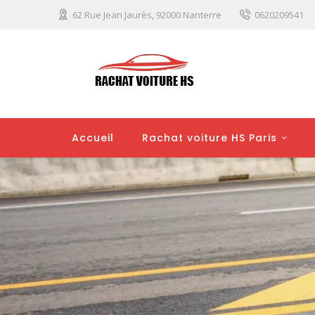
62 Rue Jean Jaurès, 92000 Nanterre
0620209541
Accueil
Rachat voiture HS Paris